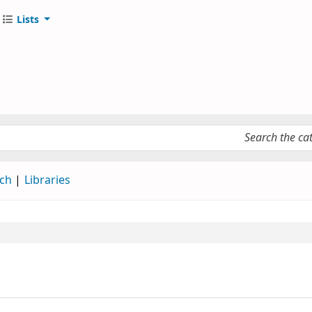
Lists
те
keyword
ch
Libraries