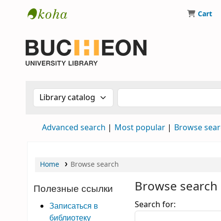
Cart
Библиотека Университета Пучон в Ташкен
Search the catalog by:
Search the catalog by 
Advanced search
Most popular
Browse sear
Home
Browse search
Browse search
Полезные ссылки
Browse search
Search for:
Записаться в
библиотеку